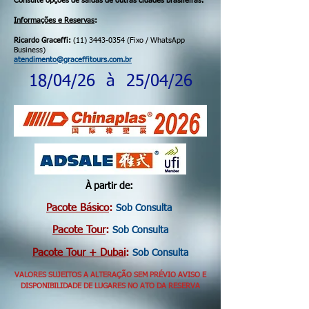
Consulte opções de saídas de outras cidades brasileiras.
Informações e Reservas
:
Ricardo Graceffi:
(11) 3443-0354
(Fixo / WhatsApp
Business)
atendimento@graceffitours.com.br
18/04/26 à 25/04/26
À partir de:
Pacote Básico
:
Sob Consulta
Pacote Tour
:
Sob Consulta
Pacote Tour + Dubai
:
Sob Consulta
VALORES SUJEITOS A ALTERAÇÃO SEM PRÉVIO AVISO E
DISPONIBILIDADE DE LUGARES NO ATO DA RESERVA