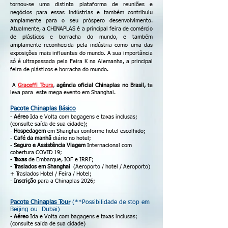
tornou-se uma distinta plataforma de reuniões e
negócios para essas indústrias e também contribuiu
amplamente para o seu próspero desenvolvimento.
Atualmente, a CHINAPLAS é a principal feira de comércio
de plásticos e borracha do mundo, e também
amplamente reconhecida pela indústria como uma das
exposições mais influentes do mundo. A sua importância
só é ultrapassada pela Feira K na Alemanha, a principal
feira de plásticos e borracha do mundo.
A
Graceffi Tours
,
agência oficial Chinaplas no Brasil,
te
leva para este mega evento em Shanghai.
Pacote Chinaplas Básico
-
Aéreo
Ida e Volta com bagagens e taxas inclusas;
(consulte saída de sua cidade);
-
Hospedagem
em Shanghai conforme hotel escolhido;
-
Café da manhã
diário no hotel;
-
Seguro e Assistência Viagem
Internacional com
cobertura COVID 19;
-
Taxas
de Embarque, IOF e IRRF;
-
Traslados em Shanghai
(Aeroporto / hotel / Aeroporto)
+ Traslados Hotel / Feira / Hotel;
-
Inscrição
para a Chinaplas 2026;
Pacote Chinaplas Tour
(**Possibilidade de stop em
Beijing ou Dubai)
-
Aéreo
Ida e Volta com bagagens e taxas inclusas;
(consulte saída de sua cidade)