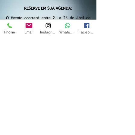
RESERVE EM SUA AGENDA
:
O Evento ocorrerá entre 21 a 25 de Abril de
2026. S
ão mais de 250 mil participantes de todo
o mundo.
Phone
Email
Instagram
WhatsApp
Facebook
Estamos comercializando os Pacotes
Oficiais,
com saída do Brasil em 18/Abr e
retorno ao Brasil em 24/Abr. Porém, com
possibilidade de stop em Pequim e/ou Dubai
antes ou depois de ir para a China.
Consulte-nos!
Não perca esta oportunidade !!!
Acrescente maior conteúdo a seu currículo,
aumente seu networking e ainda conheça a
maravilhosa cidade de Shanghai.
Consulte demais informações!
(11) 3443-0354
(Fixo ou WhatsApp)
atendimento@graceffitours.com.br
Orçamento Personalizado Chinaplas