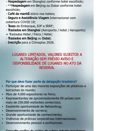
-
Hospedagem
em Shanghai conforme hotel escolhido;
-
**
Hospedagem
em Beijing ou Dubai conforme hotel
escolhido;
-
Café da manhã
diário nos hoteis;
-
Seguro e Assistência Viagem
Internacional com
cobertura COVID 19;
-
Taxas
de Embarque, IOF e IRRF;
-
Traslados em Shanghai
(Aeroporto / hotel / Aeroporto)
+ Traslados Hotel / Feira / Hotel;
-
Traslados em
Beijing
ou
Dubai
;
-
Inscrição
para a Chinaplas 2026.
LUGARES LIMITADOS, VALORES SUJEITOS A
ALTERAÇÃO SEM PRÉVIO AVISO E
DISPONIBILIDADE DE LUGARES NO ATO DA
RESERVA.
Por que devo fazer parte da delegação brasileira?
Participar de uma das maiores exposições de plásticos e
borrachas do mundo;
Mais de 4.000 expositores na feira;
Representantes de aproximadamente 80 países com
mais de 250.000 visitantes comerciais;
Excelente oportunidade de Networking;
Desenvolvimento de carreira;
Grande oportunidade de conhecimento;
Vivências de práticas corporativas internacionais;
Desenvolvimento pessoal e profissional.