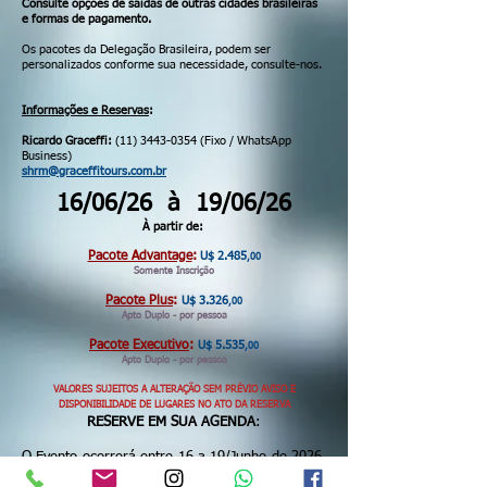
Consulte opções de saídas de outras cidades brasileiras
e formas de pagamento.
Os pacotes da Delegação Brasileira, podem ser
personalizados conforme sua necessidade, consulte-nos.
Informações e Reservas
:
Ricardo Graceffi:
(11) 3443-0354
(Fixo / WhatsApp
Business)
shrm@graceffitours.com.br
16/06/26 à 19/06/26
À partir de:
Pacote Advantage
:
U$ 2.485
,00
Somente Inscrição
Pacote Plus
:
U$ 3.326
,00
Apto Duplo - por pessoa
Pacote Executivo
:
U$ 5.535
,00
Apto Duplo - por pessoa
VALORES SUJEITOS A ALTERAÇÃO SEM PRÉVIO AVISO E
DISPONIBILIDADE DE LUGARES NO ATO DA RESERVA
RESERVE EM SUA AGENDA
:
O Evento ocorrerá entre 16 a 19/Junho de 2026.
S
ão mais de 20 mil participantes de todo o