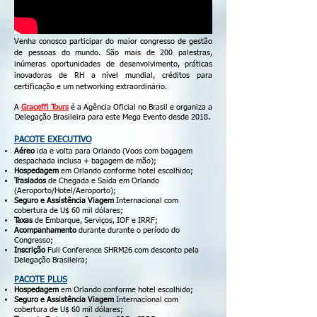
Venha conosco participar do maior congresso de gestão
de pessoas do mundo. São mais de 200 palestras,
inúmeras oportunidades de desenvolvimento, práticas
inovadoras de RH a nível mundial, créditos para
certificação e um networking extraordinário.
A
Graceffi Tours
é a Agência Oficial no Brasil e organiza a
Delegação Brasileira para este Mega Evento desde 2018.
PACOTE EXECUTIVO
Aéreo
ida e volta para Orlando (Voos com bagagem
despachada inclusa + bagagem de mão);
Hospedagem
em Orlando conforme hotel escolhido;
Traslados
de Chegada e Saída em Orlando
(Aeroporto/Hotel/Aeroporto);
Seguro e Assistência Viagem
Internacional com
cobertura de U$ 60 mil dólares;
Taxas
de Embarque, Serviços, IOF e IRRF;
Acompanhamento
durante durante o período do
Congresso;
Inscrição
Full Conference SHRM26 com desconto pela
Delegação Brasileira;
PACOTE PLUS
Hospedagem
em Orlando conforme hotel escolhido;
Seguro e Assistência Viagem
Internacional com
cobertura de U$ 60 mil dólares;