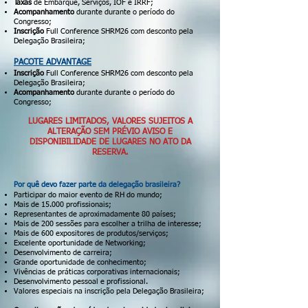
Taxas
de Embarque, Serviços, IOF e IRRF;
Acompanhamento
durante durante o período do
Congresso;
Inscrição
Full Conference SHRM26 com desconto pela
Delegação Brasileira;
PACOTE ADVANTAGE
Inscrição
Full Conference SHRM26 com desconto pela
Delegação Brasileira;
Acompanhamento
durante durante o período do
Congresso;
LUGARES LIMITADOS, VALORES SUJEITOS A
ALTERAÇÃO SEM PRÉVIO AVISO E
DISPONIBILIDADE DE LUGARES NO ATO DA
RESERVA.
Por quê devo fazer parte da delegação brasileira?
Participar do maior evento de RH do mundo;
Mais de 15.000 profissionais;
Representantes de aproximadamente 80 países;
Mais de 200 sessões para escolher a trilha de interesse;
Mais de 600 expositores de produtos/serviços;
Excelente oportunidade de Networking;
Desenvolvimento de carreira;
Grande oportunidade de conhecimento;
Vivências de práticas corporativas internacionais;
Desenvolvimento pessoal e profissional.
Valores especiais na inscrição pela Delegação Brasileira;