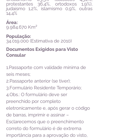
protestantes 36,4%, ortodoxos 1,9%),
judaísmo 1,2%, islamismo 0,9%, outras
14,4%
Área:
9.984.670
Km²
População:
34.019.000
(Estimativa de 2010)
Documentos Exigidos para Visto
Consular
1.Passaporte com validade mínima de
seis meses;
2.Passaporte anterior (se tiver);
3.Formulário Residente Temporário;
4.Obs.: O formulário deve ser
preenchido por completo
eletronicamente e, após gerar o código
de barras, imprimir e assinar –
Esclarecemos que o preenchimento
correto do formulário é de extrema
importância para a aprovação do visto,